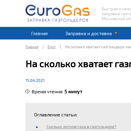
Быстрая и кач
заправка газг
Московской об
Главная
Заправка и доставка
Главная
Блог
На сколько хватает газгольдера: ка
На сколько хватает газ
15.04.2021
Время чтения:
5
минут
Оглавление статьи:
Сколько литров газа в газгольдере?