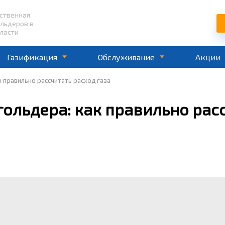
ественная
ольдеров в
ласти
Газификация
Обслуживание
Акции
к правильно рассчитать расход газа
гольдера: как правильно рас