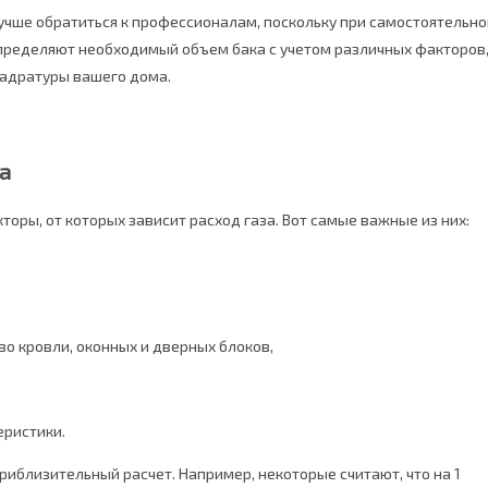
лучше обратиться к профессионалам, поскольку при самостоятельн
пределяют необходимый объем бака с учетом различных факторов
вадратуры вашего дома.
а
оры, от которых зависит расход газа. Вот самые важные из них:
во кровли, оконных и дверных блоков,
еристики.
риблизительный расчет. Например, некоторые считают, что на 1