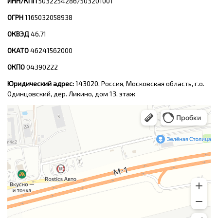
ИНН/КПП
5032254286/503201001
ОГРН
1165032058938
ОКВЭД
46.71
ОКАТО
46241562000
ОКПО
04390222
Юридический адрес:
143020, Россия, Московская область, г.о.
Одинцовский, дер. Ликино, дом 13, этаж