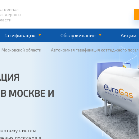
ественная
ольдеров в
ласти
Газификация
Обслуживание
Акции
и Московской области
Автономная газификация коттеджного поселк
АЦИЯ
В МОСКВЕ И
монтажу систем
ачных поселков в