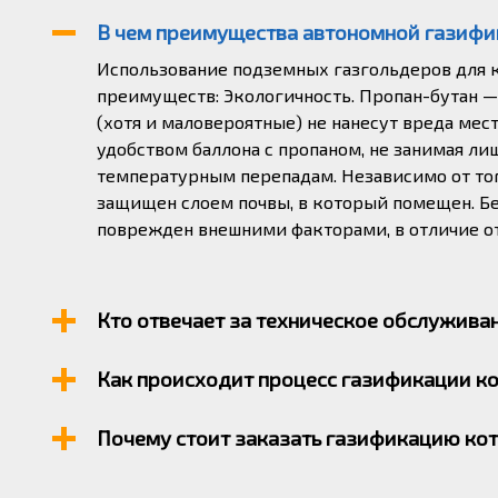
В чем преимущества автономной газифи
Использование подземных газгольдеров для 
преимуществ: Экологичность. Пропан-бутан — 
(хотя и маловероятные) не нанесут вреда мес
удобством баллона с пропаном, не занимая лиш
температурным перепадам. Независимо от тог
защищен слоем почвы, в который помещен. Б
поврежден внешними факторами, в отличие от
Кто отвечает за техническое обслуживан
Все газгольдеры требуют технического обслу
Как происходит процесс газификации ко
зависимости от условий использования. Все
специалист. Мы предоставляем услуги по тех
Для начала мы проверяем потребности в план
Почему стоит заказать газификацию котт
гарантию на установленные нами газгольдеры
участков, где необходимо установить резерву
резервуары раз полгода, а также проводим д
государственными нормам. Мы соблюдаем все
Использование подземных газгольдеров для 
имеем все необходимые разрешительные доку