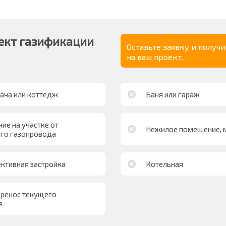
ект газификации
Оставьте заявку и получ
на ваш проект.
ача или коттедж
Баня или гараж
ие на участке от
Нежилое помещение, м
го газопровода
ективная застройка
Котельная
еренос текущего
я