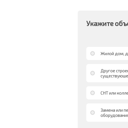
Укажите объ
Жилой дом, д
Другое строен
существуюше
СНТ или колл
Замена или п
оборудовани