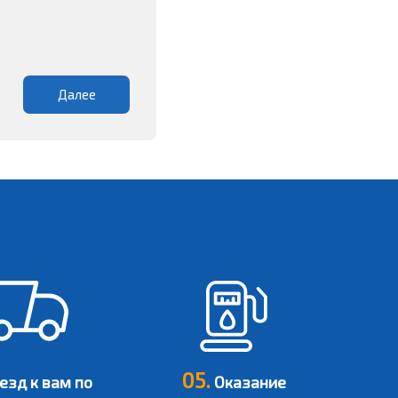
Далее
05.
зд к вам по
Оказание