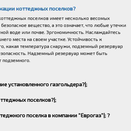
кации коттеджных поселков?
коттеджных поселков имеет несколько весомых
безопасное вещество, а это означает, что любые утечки
тной воде или почве. Эргономичность. Наслаждайтесь
него места на своем участке. Устойчивость к
о, какая температура снаружи, подземный резервуар
езопасность. Надземный резервуар может быть
 подземного.
ие установленного газгольдера?|;
живания и осмотров с разной периодичностью, в
ттеджных поселков?|;
 эти работы должен проводить сертифицированный
ническому обслуживанию резервуаров, а также даем
е расхода топлива, а также проводим обследование
еджного поселка в компании “Еврогаз”|; ?
. Для безопасного использования мы осматриваем все
ары. Это место должно соответствовать всем
ополнительные проверки перед каждой заправкой. |;
 местные, государственные и федеральные правила и
коттеджных поселков имеет несколько весомых
менты для проведения данного типа работ. После