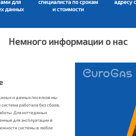
вами для
специалиста по срокам
адресу 
ех данных
и стоимости
Немного информации о нас
е
джных и дачных поселков мы
 система работала без сбоев,
работы. Для коттеджных
енные для эксплуатации в
дежности системы в любое