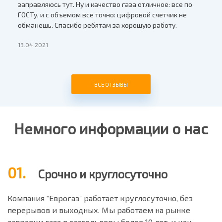
заправляюсь тут. Ну и качество газа отличное: все по
напом
ГОСТу, и с объемом все точно: цифровой счетчик не
ребя
обманешь. Спасибо ребятам за хорошую работу.
Всем
13.04.2021
09.04
ВСЕ ОТЗЫВЫ
Немного информации о нас
01.
Срочно и круглосуточно
Компания “Еврогаз” работает круглосуточно, без
перерывов и выходных. Мы работаем на рынке
заправки газа в газгольдеры более 10 лет, и как