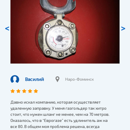
<
>
Василий
Наро-Фоминск
Давно искал компанию, которая осуществляет
Польз
удаленную заправку. У меня газгольдер так хитро
время
 и
стоит, что нужен шланг не менее, чем на 70 метров.
приво
Оказалось, что в “Еврогазе” есть удлинитель аж на
полн
все 80. В общем моя проблема решена, всегда
врем