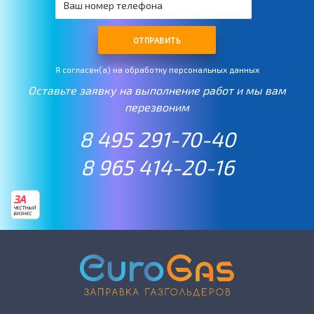
если вы используете газ для отопления дома.
Большие жилые дома, а также предприятия требуют
ОТПРАВИТЬ
больших мощностей из-за расхода топлива.
Я согласен(а) на обработку персональных данных
Оставьте заявку на выполнение работ и мы вам
перезвоним
8 495 291-70-40
8 965 414-20-16
ЗА
ЧЕСТНЫЙ
БИЗНЕС