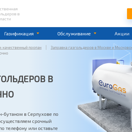
ественная
ольдеров в
ласти
Газификация
Обслуживание
Акции
и: качественный пропан
Заправка газгольдеров в Москве и Московс
точно
ГОЛЬДЕРОВ В
ЧНО
н-бутаном в Серпухове по
 осуществляем срочный
по телефону или оставьте