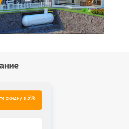
вание
5%
ите скидку в