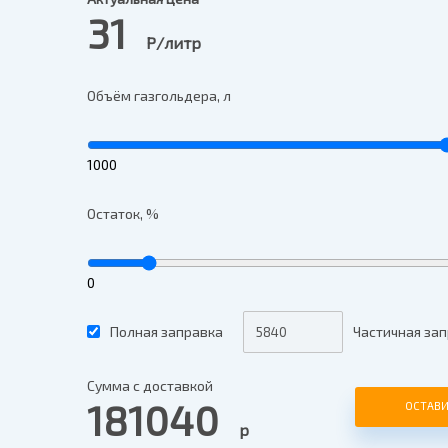
31
Р/литр
Объём газгольдера, л
1000
Остаток, %
0
Полная заправка
Частичная зап
Сумма с доставкой
181040
ОСТАВИ
р