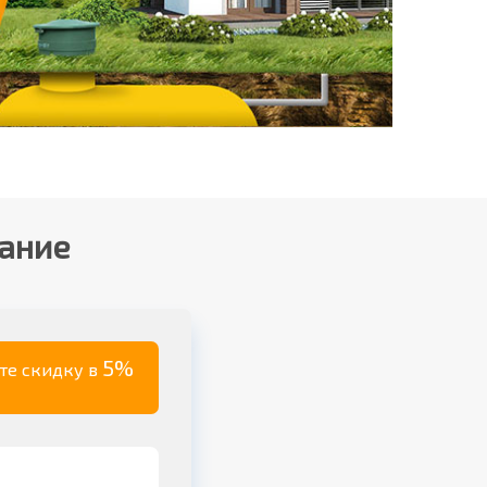
вание
5%
ите скидку в