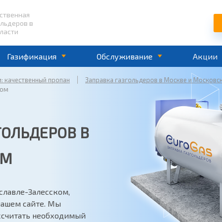
ественная
ольдеров в
ласти
Газификация
Обслуживание
Акции
и: качественный пропан
Заправка газгольдеров в Москве и Московс
ком
ГОЛЬДЕРОВ В
ОМ
славле-Залесском,
нашем сайте. Мы
ассчитать необходимый