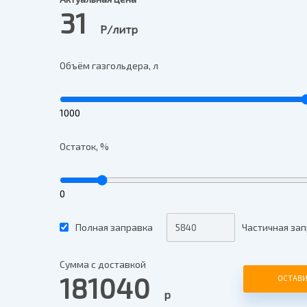
31
Р/литр
Объём газгольдера, л
1000
Остаток, %
0
Полная заправка
Частичная зап
Сумма с доставкой
181040
ОСТАВИ
р