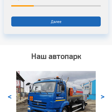
Далее
Наш автопарк
<
>