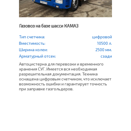
Газовоз на базе шасси КАМАЗ
Газо
еский
Тип счетчика:
цифровой
Тип
счетч
500 л.
Вместимость:
10500 л.
Вмес
0 мм.
Ширина колеи:
2500 мм.
Шири
права
Арматурный отсек:
сзади
Арма
Автоцистерна для перевозки и временного
в СНТ
хранения СУГ. Имеется вся необходимая
Проф
ащен
разрешительная документация. Техника
500 
оснащена цифровым счетчиком, что исключает
уста
возможность ошибки и гарантирует точность
счет
ь
при заправке газгольдеров.
Это 
плот
погр