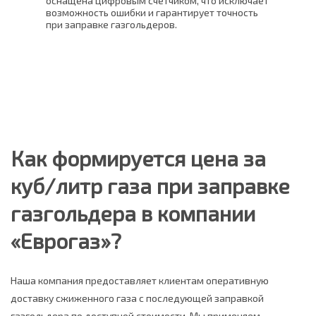
оснащена цифровым счетчиком, что исключает
уста
возможность ошибки и гарантирует точность
счет
ь
при заправке газгольдеров.
Это 
плот
погр
Как формируется цена за
куб/литр газа при заправке
газгольдера в компании
«Еврогаз»?
Наша компания предоставляет клиентам оперативную
доставку сжиженного газа с последующей заправкой
газгольдера по доступной стоимости. Мы применяем