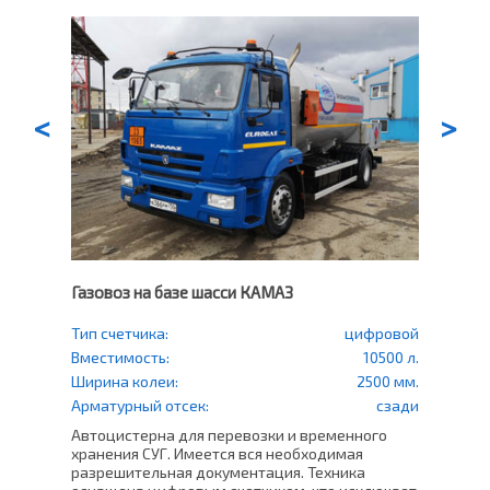
<
>
Газовоз на базе шасси КАМАЗ
Газо
еский
Тип счетчика:
цифровой
Тип
счетч
500 л.
Вместимость:
10500 л.
Вмес
0 мм.
Ширина колеи:
2500 мм.
Шири
права
Арматурный отсек:
сзади
Арма
Автоцистерна для перевозки и временного
в СНТ
хранения СУГ. Имеется вся необходимая
Проф
ащен
разрешительная документация. Техника
500 