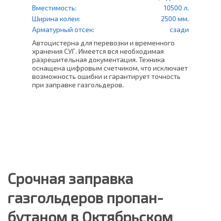
счетч
500 л.
Вместимость:
10500 л.
Вмес
0 мм.
Ширина колеи:
2500 мм.
Шири
права
Арматурный отсек:
сзади
Арма
Автоцистерна для перевозки и временного
в СНТ
хранения СУГ. Имеется вся необходимая
Проф
ащен
разрешительная документация. Техника
500 
оснащена цифровым счетчиком, что исключает
уста
возможность ошибки и гарантирует точность
счет
ь
при заправке газгольдеров.
Это 
плот
погр
Срочная заправка
газгольдеров пропан-
бутаном в Октябрьском