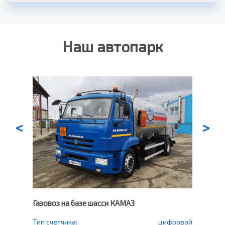
Наш автопарк
<
>
Газовоз на базе шасси КАМАЗ
Газо
еский
Тип счетчика:
цифровой
Тип