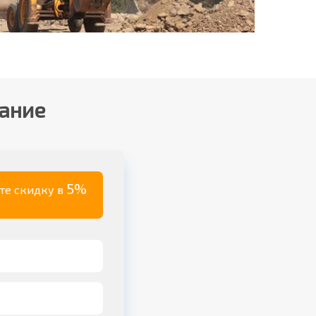
вание
5%
ите скидку в