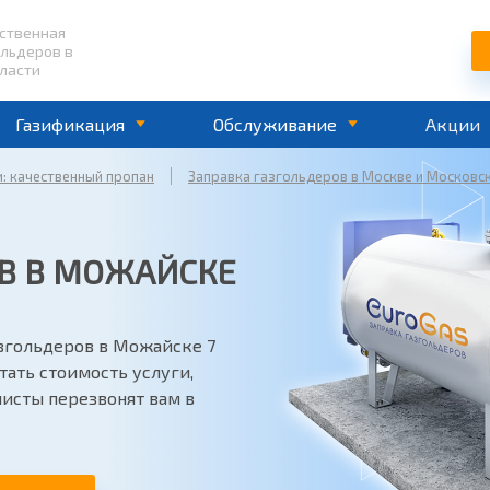
ественная
ольдеров в
ласти
Газификация
Обслуживание
Акции
и: качественный пропан
Заправка газгольдеров в Москве и Московс
В В МОЖАЙСКЕ
азгольдеров в Можайске 7
итать стоимость услуги,
листы перезвонят вам в