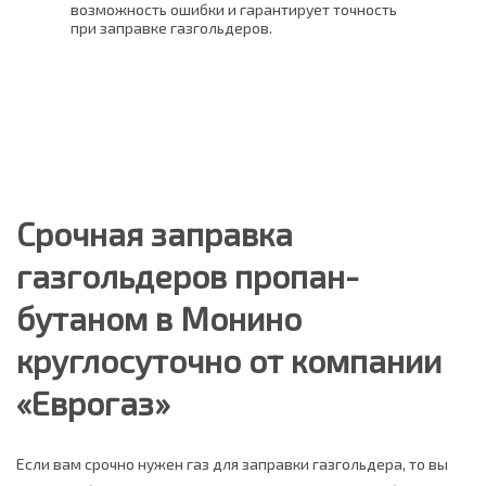
возможность ошибки и гарантирует точность
счет
ь
при заправке газгольдеров.
Это 
плот
погр
Срочная заправка
газгольдеров пропан-
бутаном в Монино
круглосуточно от компании
«Еврогаз»
Если вам срочно нужен газ для заправки газгольдера, то вы