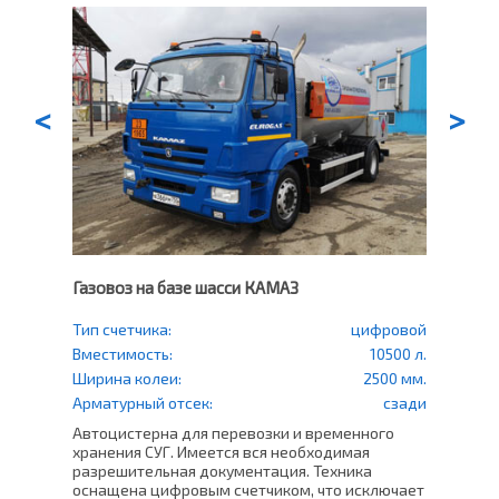
<
>
Газовоз на базе шасси КАМАЗ
Газо
еский
Тип счетчика:
цифровой
Тип
счетч
500 л.
Вместимость:
10500 л.
Вмес
0 мм.
Ширина колеи:
2500 мм.
Шири
права
Арматурный отсек:
сзади
Арма
Автоцистерна для перевозки и временного
в СНТ
хранения СУГ. Имеется вся необходимая
Проф
ащен
разрешительная документация. Техника
500 
оснащена цифровым счетчиком, что исключает
уста