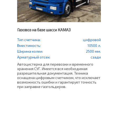
Газовоз на базе шасси КАМАЗ
Газо
еский
Тип счетчика:
цифровой
Тип
счетч
500 л.
Вместимость:
10500 л.
Вмес
0 мм.
Ширина колеи:
2500 мм.
Шири
права
Арматурный отсек:
сзади
Арма
Автоцистерна для перевозки и временного
в СНТ
хранения СУГ. Имеется вся необходимая
Проф
ащен
разрешительная документация. Техника
500 
оснащена цифровым счетчиком, что исключает
уста
возможность ошибки и гарантирует точность
счет
ь
при заправке газгольдеров.
Это 
плот
погр