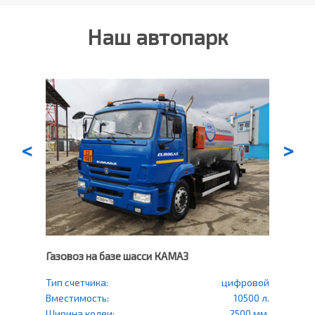
Наш автопарк
<
>
Газовоз на базе шасси КАМАЗ
Газо
еский
Тип счетчика:
цифровой
Тип
счетч
500 л.
Вместимость:
10500 л.
Вмес
0 мм.
Ширина колеи:
2500 мм.