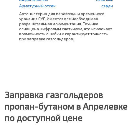
Шири
права
Арматурный отсек:
сзади
Арма
Автоцистерна для перевозки и временного
в СНТ
хранения СУГ. Имеется вся необходимая
Проф
ащен
разрешительная документация. Техника
500 
оснащена цифровым счетчиком, что исключает
уста
возможность ошибки и гарантирует точность
счет
ь
при заправке газгольдеров.
Это 
плот
погр
Заправка газгольдеров
пропан-бутаном в Апрелевке
по доступной цене